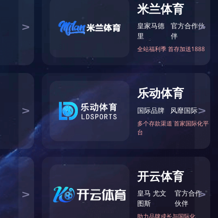
您的位置：
采购需求
在
线
客
服