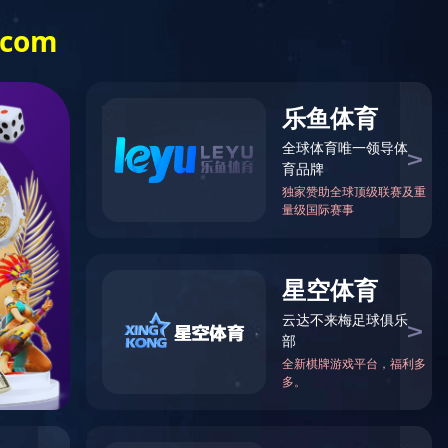
|
|
|
网站地图
|
全国咨询热线：
400-6288-007
采购需求
米兰·(milan)中国官方网站