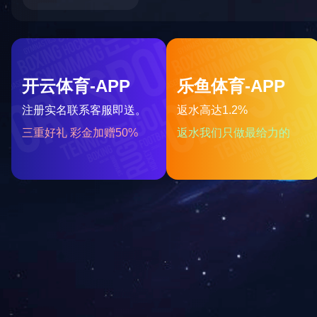
新闻资讯
服务支持
序号
采购需求
1
米兰·(milan)中国官方网站
2
米兰·(milan)中国官方网站
3
米兰·(milan)中国官方网站
4
全国免费服务热线：400-6288-007
公司电话：0755-2788 9940
企业邮箱：info@yl007.com
公司地址：深圳市宝安区石岩街道建
兴路海谷科技大厦T4栋7楼
手机 ：186 8875 7638 熊总监